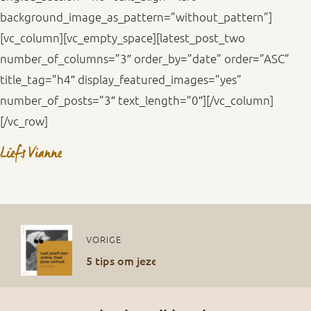
background_image_as_pattern=”without_pattern”]
[vc_column][vc_empty_space][latest_post_two
number_of_columns=”3″ order_by=”date” order=”ASC”
title_tag=”h4″ display_featured_images=”yes”
number_of_posts=”3″ text_length=”0″][/vc_column]
[/vc_row]
VORIGE
5 tips om jezelf online te laten zien