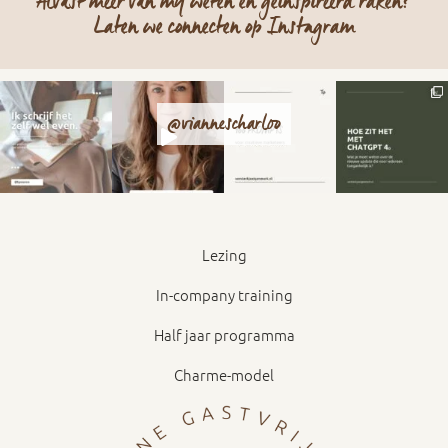
Alvast meer van mij weten en geïnspireerd raken?
Laten we connecten op Instagram
@viannescharloo
Lezing
In-company training
Half jaar programma
Charme-model